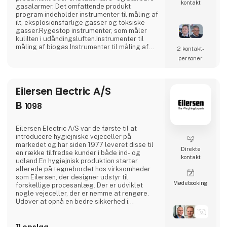
kontakt
gasalarmer. Det omfattende produkt
program indeholder instrumenter til måling af
ilt, eksplosionsfarlige gasser og toksiske
gasser.Rygestop instrumenter, som måler
kulilten i udåndingsluften.Instrumenter til
måling af biogas.Instrumenter til måling af
2 kontakt­
jordforurening.Gasanalysatorer til måling af
personer
røggas.Gasovervågningsudstyr til
parkerings- og garageanlæg.Instrumenter til
medicinsk diagnose.Konditioneringssystemer
til mange forskellige opgaver.Opbygning af
Eilersen Electric A/S
kundespecifikke løsn
B
1098
Eilersen Electric A/S var de første til at
introducere hygiejniske vejeceller på
markedet og har siden 1977 leveret disse til
Direkte
en række tilfredse kunder i både ind- og
kontakt
udland.En hygiejnisk produktion starter
allerede på tegnebordet hos virksomheder
som Eilersen, der designer udstyr til
Møde­booking
forskellige procesanlæg. Der er udviklet
nogle vejeceller, der er nemme at rengøre.
Udover at opnå en bedre sikkerhed i
produktionen og dermed kvaliteten, sparer
man tid og omkostninger på rengøringen,
nedsætter energiforbruget og dermed