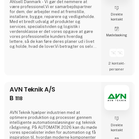
Ahlsell Danmark - Vi gør det nemmere at
være professionel.Vi er samarbejdspartner
for dem, der arbejder med at fremstille,
Direkte
installere, bygge, reparere og vedligeholde.
kontakt
Med et bredt udvalg af produkter og
services, specialistviden og logistik i
verdensklasse er det vores opgave at gøre
Møde­booking
vores professionelle kunders hverdag
lettere, så de kan føre deres planer ud i livet
og holde, hvad de lover.Vi betragter os selv
som en faglig allieret og tager ansvar for at
hjælpe vores kunder i en verden, hvor den
eneste konstant er forandring. Med vores
2 kontakt­
leverandører i ryggen er vi altid på forkant, så
personer
vi sammen med vores kunder kan reagere på
ændrede krav
AVN Teknik A/S
B
1118
AVN Teknik hjælper industrien med at
optimere produktion og processer gennem
intelligente automationsløsninger og teknisk
Direkte
rådgivning. På AUTOMATIK 2026 kan du møde
kontakt
vores specialister inden for automation og få
inspiration til, hvordan moderne komponenter