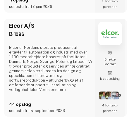
11 opslag
3 kontakt­
beskytter man miljøet. Det ved Eilersen
seneste fra 17. juni 2026
personer
Electric og det ved kunderne.Baseret på
kapacitiv teknologiEilersens vejeceller adskil
Elcor A/S
B
1096
Elcor er Nordens største producent af
eltavler til automation og industri med over
1.100 medarbejdere baseret på faciliteter i
Direkte
Danmark, Norge, Sverige, Polen og Litauen. Vi
kontakt
tilbyder produkter og services af høj kvalitet
gennem hele værdikæden fra design og
specifikation til hardware- og
Møde­booking
softwareproduktion – alt underbygget af
omfattende support til installation og
vedligeholdelse.Vores primære
forretningsområder er effekt- og
fordelingstavler, industriel automation,
44 opslag
maskininstallation, service & vedligeholdelse
4 kontakt­
og drivsystemer.Vi gør brug af mere end 100
seneste fra 5. september 2023
personer
års dyb ekspertise, topmoderne
produktionsfaciliteter og en værdibaseret
organisation for