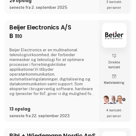
29 opslag
3 kontakt­
fuldstændigt indbyrdes afstemt
seneste fra 2. september 2025
personer
styringssystem. Vores New Automation
Technology står for universelle og
brancheuafhængige styrings- og
automatiseringsløsninger, som finder
Beijer Electronics A/S
anvendels
B
1110
Beijer Electronics er en multinational
teknologivirksomhed, der forbinder
mennesker og teknologi for at optimere
Direkte
processer i forretningskritiske
kontakt
applikationer.Vi tilbyder
operatørkommunikation,
automatiseringsløsninger, digitalisering og
Møde­booking
datakommunikation samt support. Som
eksperter i brugervenlig software, hardware
og tjenester for IIoT, giver vi dig mulighed for
at møde dine udfordringer gennem førende
løsninger.Beijer Electronics blev grundlagt i
13 opslag
1981 med hovedkontor i Malmø, Sverige. I
4 kontakt­
løbet af de sidste fire årtier har virksomheden
seneste fra 22. september 2023
personer
ekspanderet internationalt og er
repræsenteret i Europa, Asien og Amerika.
Beijer Electronics har egne loka
Bihl + Wiedemann Nordic ApS