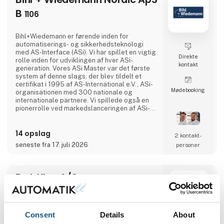
B
1106
Bihl+Wiedemann er førende inden for
automatiserings- og sikkerhedsteknologi
med AS-Interface (ASi). Vi har spillet en vigtig
Direkte
rolle inden for udviklingen af hver ASi-
kontakt
generation. Vores ASi Master var det første
system af denne slags, der blev tildelt et
certifikat i 1995 af AS-International e.V., ASi-
Møde­booking
organisationen med 300 nationale og
internationale partnere. Vi spillede også en
pionerrolle ved markedslanceringen af ASi-5-
enheder i 2019.Med den seneste ASi-
generation er det nu muligt at overføre større
14 opslag
mængder data meget hurtigere. Siden 2019
2 kontakt­
har eksempelvis vores ASi-5-moduler
seneste fra 17. juli 2026
personer
muliggjort simpel og nem tilslutning af en
lang række IO-Link-enh
Brd. Klee A/S
B
1588
Consent
Details
About
.Brd. Klee A/S er på Hi-messen 3.-5. oktober
2023 i Messecenter Herning, hvor vi ser frem