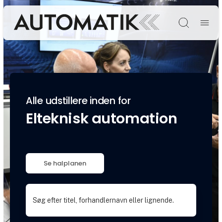
Søg
Alle udstillere inden for
Elteknisk automation
Se halplanen
Søg efter titel, forhandlernavn eller lignende.