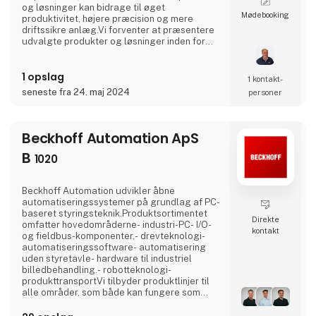
og løsninger kan bidrage til øget
Møde­booking
produktivitet, højere præcision og mere
driftssikre anlæg.Vi forventer at præsentere
udvalgte produkter og løsninger inden for
blandt andet lineærteknik, aktuatorer,
servoaktuatorer, kuglegevindspindler,
1 opslag
dæmpningsteknologi, bremser og koblinger
1 kontakt­
samt andre automationskomponenter til
seneste fra 24. maj 2024
personer
industriel anvendelse.Besøg os på stand 🟢 B
1118 🟢 og få en dialog om dine u
Beckhoff Automation ApS
B
1020
Beckhoff Automation udvikler åbne
automatiseringssystemer på grundlag af PC-
baseret styringsteknik.Produktsortimentet
Direkte
omfatter hovedområderne- industri-PC- I/O-
kontakt
og fieldbus-komponenter,- drevteknologi-
automatiseringssoftware- automatisering
uden styretavle- hardware til industriel
billedbehandling.- robotteknologi-
produkttransportVi tilbyder produktlinjer til
alle områder, som både kan fungere som
enkeltkomponenter, men som også i
kombination med hinanden danner et