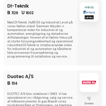
DI-Teknik
B
U
1126
1602
Mød DI-Teknik, HyBESS og Industrial Level på
vores fælles stand. Sammen tilbyder vi
kompetencer inden for industriel el og
automation, energilagring og datadrevne
driftsløsninger, forenet af et fælles fokus på
at styrke forsyningssikkerhed og operationel
robusthed.DI-Teknik er totalleverandør inden
for industriel el og automation og håndterer
hele processen fra projektering og
programmering til installation og service.
Virksomheden leverer sikre og driftssikre
løsninger til dansk industri og gør komplekse
anlæg pålidelige, fra højspændingsanlæg til
den sidste sensor i produktionen.HyBESS
Duotec A/S
leverer batterienergilagrings- og
energifleksibilitetsl
B
1114
DUOTEC A/S blev etableret i 1983. Vi har
specialiseret os i rådgivning, salg og service
af måleinstrumenter til gas.Blandt vores
Direkte
produktområder er:Stationære- og bærbare