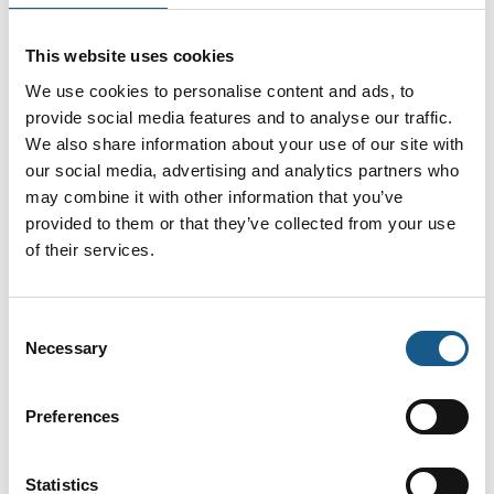
til at byde jer velkommen. Brd. Klee er på tre
stande: Hal M, Automation, stand M 9644 -
Fokus på gear, motorer, omformere, styringer,
This website uses cookies
åbne transmissioner, lineærteknik og
pneumatik. Hal M, Automation, stand M
We use cookies to personalise content and ads, to
9550.04 - Fokus på vores egne KLEE brands
provide social media features and to analyse our traffic.
inden for aktuatorer, motorer, pumper og
blæsere. Hal J, Underleverandører, stand J
We also share information about your use of our site with
7170 - Fokus på greb, maskin-, DIN og
our social media, advertising and analytics partners who
normdele samt linærteknik.
5 opslag
may combine it with other information that you’ve
seneste fra 30. august 2024
provided to them or that they’ve collected from your use
of their services.
Conrad Elektronik Norden AB
B
1156
Consent
Necessary
Selection
Conrad har siden 1923 været en pålidelig
partner inden for teknologi og elektronik, og
står i dag bag Conrad Sourcing Platform, der
Direkte
dækker alle tekniske behov i den daglige
Preferences
kontakt
virksomhedsdrift.Hos Conrad kan
erhvervskunder finde præcis de varer, der gør
deres projekter eller forretning til en succes.
Møde­booking
Vores sortiment på over 1 mio. produkter
Statistics