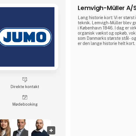
Lemvigh-Müller A/
Lang historie kort: Vi er størs
teknik. Lemvigh-Müller blev g
i København 1846. I dag er v
organisk vækst og opkøb, vokse
som Danmarks største stål- og
er den lange historie helt kort.
Direkte kontakt
Møde­booking