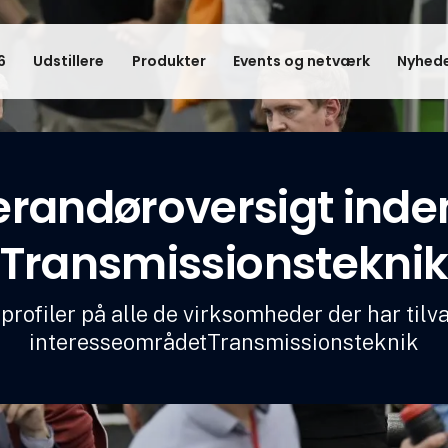
6
Udstillere
Produkter
Events og netværk
Nyhede
erandøroversigt inden
Transmissionstekni
profiler på alle de virksomheder der har tilv
interesseområdetTransmissionsteknik