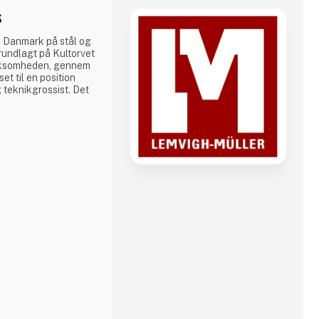
S
t i Danmark på stål og
rundlagt på Kultorvet
irksomheden, gennem
t til en position
 teknikgrossist. Det