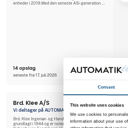
enheder i 2019.Med den seneste ASi-generation er
det nu muligt at overføre større mængder data
meget hurtigere. Siden 2019 har eksempelvis vores
ASi-5-moduler muliggjort simpel og nem tilslutning
af en lang række IO-Link-enh
14 opslag
seneste fra 17. juli 2026
Consent
Brd. Klee A/S
This website uses cookies
Vi deltager på AUTOMATIK
We use cookies to personalis
Brd. Klee Ingeniør- og Handelsaktieselskab er
information about your use of
grundlagt i 1944 og er noteret på OMX (tidligere:
other information that you’ve