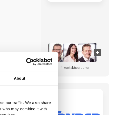
som at downloade apps
erfølgende
nkel low code/no
s:
l. 3D simulering
4 kontakt­personer
About
Norden AB
IK
se our traffic. We also share
n pålidelig partner
ers who may combine it with
ik, og står i dag bag
 services.