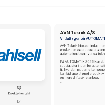
AVN Teknik A/S
Vi deltager på AUTOMAT
AVN Teknik hjælper industrie
produktion og processer genn
automationsløsninger og tekni
På AUTOMATIK 2026 kan du 
specialister inden for automati
til, hvordan moderne kompone
kan bidrage til øget produktivi
og mere driftssikre anlæg.
Vi forventer at præsentere ud
løsninger inden for blandt and
Direkte kontakt
aktuatorer, servoaktuatorer, 
dæmpningsteknologi, bremser
andre automationskomponenter 