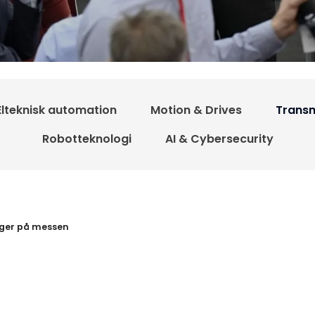
Elteknisk automation
Motion & Drives
Transm
Robotteknologi
AI & Cybersecurity
resultater
ger på messen