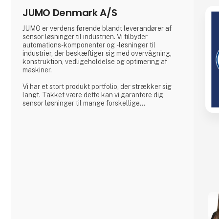
JUMO Denmark A/S
JUMO er verdens førende blandt leverandører af
sensor løsninger til industrien. Vi tilbyder
automations-komponenter og -løsninger til
industrier, der beskæftiger sig med overvågning,
konstruktion, vedligeholdelse og optimering af
maskiner.
Vi har et stort produkt portfolio, der strækker sig
langt. Takket være dette kan vi garantere dig
sensor løsninger til mange forskellige
applikationer.
Vi er specialiserede inden for følgende områder:
Temperatur-, tryk-, niveau- og flowmåling, tyristor-
og SSR-drivere, reguleringsteknik, datalogning af
procesværdier og kontrol- og
visualiseringssystemer.
JUMO er nu en familieejet virksomhed i tredj