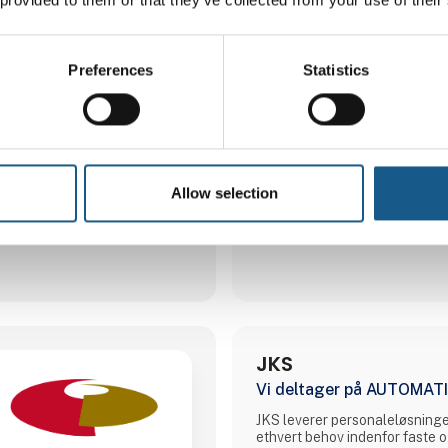
Conrad Sourcing Platform, de
tekniske behov i den daglige v
Hos Conrad kan erhvervskunde
Preferences
Statistics
varer, der gør deres projekter e
succes. Vores sortiment på over 1 mio. produkter
dækker kategorier som bl.a. 
Pneumatik, Måleudstyr & Test
& Ledninger samt Værktøj & Ve
tilbyder kundefokuserede løsn
samt professionel support fra 
hjælp af skræddersyede e-in
Allow selection
forenkler Conrad komplekse
JKS
Vi deltager på AUTOMAT
JKS leverer personaleløsning
ethvert behov indenfor faste o