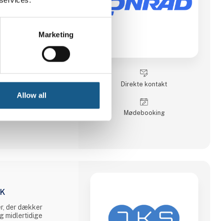
r dækker alle
irksomhedsdrift.
r finde præcis de
Marketing
ller forretning til en
Automation &
instrumenter, Kabler
dligeholdelse. Vi
inger og services
Direkte kontakt
person til person. Ved
dkøbsløsninger
Allow all
Møde­booking
IK
er, der dækker
g midlertidige