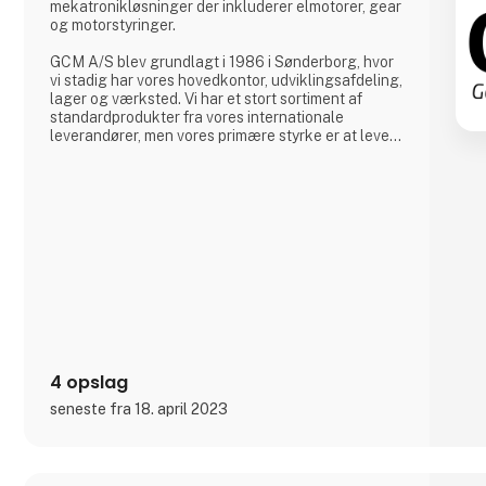
mekatronikløsninger der inkluderer elmotorer, gear
og motorstyringer.
GCM A/S blev grundlagt i 1986 i Sønderborg, hvor
vi stadig har vores hovedkontor, udviklingsafdeling,
lager og værksted. Vi har et stort sortiment af
standardprodukter fra vores internationale
leverandører, men vores primære styrke er at levere
kundetilpassede løsninger og engagere os i
udviklingsprojekter, hvor der tages udgangspunkt i
kundernes specifikke behov. Vi har således
udviklet os fra at være en ren handelsvirksomhed
til også selv at producere motor- og gearløsninger
til vores
4 opslag
seneste fra 18. april 2023