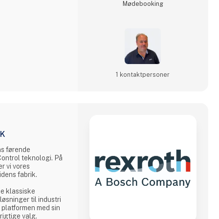
Møde­booking
 og få en dial
1 kontakt­personer
IK
ns førende
Control teknologi. På
 vi vores
idens fabrik.
de klassiske
øsninger til industri
 platformen med sin
rigtige valg.