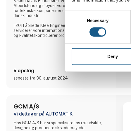
Københavns Fondsbørs). Vi er beliggende i
Albertslund og tilbyder vore kunder løsninger inden
for tekniske komponenter og halvfabrikata til
Consent
dansk industri.
Necessary
Selection
I 2011 åbnede Klee Engineering i Taiwan, som
servicerer vore internationale kunder samt sourcer
og kvalitetskontrollerer produkter fra vore
leverandører i Fjernøsten. Læs mere på
www.klee.com.tw
Vort sortiment på mere end en halv million
Deny
varenumre er opdelt i følgende grupper:
• Gear & Gearmotorer
5 opslag
• Motorer, Pumper & Blæsere
• Styringer & Elektronik
seneste fra 30. august 2024
• Pneumatik & Hydraulik
• Lineærtek
GCM A/S
Vi deltager på AUTOMATIK
Hos GCM A/S har vi specialiseret os i at udvikle,
designe og producere skræddersyede