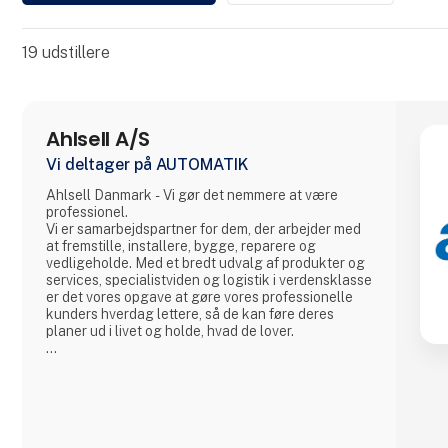
19
udstillere
Ahlsell A/S
Vi deltager på AUTOMATIK
Ahlsell Danmark - Vi gør det nemmere at være
professionel.
Vi er samarbejdspartner for dem, der arbejder med
at fremstille, installere, bygge, reparere og
vedligeholde. Med et bredt udvalg af produkter og
services, specialistviden og logistik i verdensklasse
er det vores opgave at gøre vores professionelle
kunders hverdag lettere, så de kan føre deres
planer ud i livet og holde, hvad de lover.
Vi betragter os selv som en faglig allieret og tager
ansvar for at hjælpe vores kunder i en verden, hvor
den eneste konstant er forandring. Med vores
leverandører i ryggen er vi altid på forkant, så vi
sammen med vores kunder kan reagere på