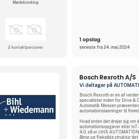
anvendelse.
Møde­booking
Besøg os på stand 🟢 B 1118 🟢
1 opslag
seneste fra 24. maj 2024
2 kontakt­personer
Bosch Rexroth A/S
Vi deltager på AUTOMAT
Bosch Rexroth er en af verde
specialister inden for Drive & 
Automatik Messen præsenterer
automationsløsninger til fremt
Hvad enten det drejer sig om 
automationsopgaver eller IoT-l
4.0, så er ctrlX AUTOMATION
åbne og fleksible struktur det 