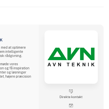
IK
n med at optimere
em intelligente
sk rådgivning.
møde vores
on og få inspiration
nter og løsninger
tet, højere præcision
valgte produkter og
et lineærteknik,
Direkte kontakt
kuglegevindspindler,
 og koblinger samt
til industriel