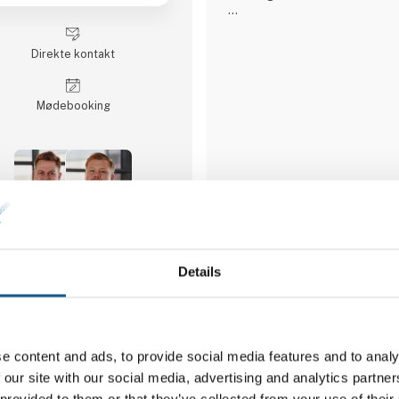
Konfigurering er lige så let 
til sin smartphone og den eft
Direkte kontakt
programmering sker med en e
code tilgang.
På vores stand udstiller vi vore
Møde­booking
* Kartesiske robot-koncept ink
* 7-akset Kassow Robot
* ctrlX servodrev
3 opslag
seneste fra 20. juli 2026
2 kontakt­personer
Details
Conrad Elektronik 
Vi deltager på AUTOMAT
e content and ads, to provide social media features and to analy
Conrad har siden 1923 været e
 our site with our social media, advertising and analytics partn
inden for teknologi og elektron
 provided to them or that they’ve collected from your use of their