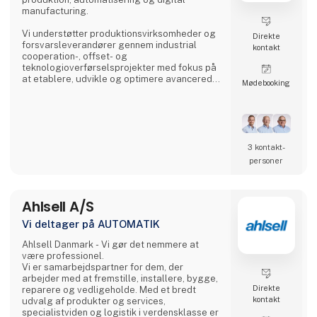
manufacturing.
Vi understøtter produktionsvirksomheder og
Direkte
forsvarsleverandører gennem industrial
kontakt
cooperation-, offset- og
teknologioverførselsprojekter med fokus på
at etablere, udvikle og optimere avancerede
Møde­booking
produktionskapabiliteter i Danmark.
Vores kernekompetence er udvikling af
højtydende produktionsmiljøer. Uanset om
opgaven omfatter etablering af nye
produktionskapaciteter eller optimering af
3 kontakt­
eksisterende processer, arbejder vi med hele
personer
værdikæden fra teknologiimplementering til
produktionsmodning.
Ahlsell A/S
ADMG assister
Vi deltager på AUTOMATIK
Ahlsell Danmark - Vi gør det nemmere at
være professionel.
Vi er samarbejdspartner for dem, der
arbejder med at fremstille, installere, bygge,
Direkte
reparere og vedligeholde. Med et bredt
kontakt
udvalg af produkter og services,
specialistviden og logistik i verdensklasse er