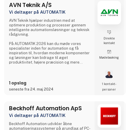
AVN Teknik A/S
Vi deltager på AUTOMATIK
AVN Teknik hjælper industrien med at
optimere produktion og processer gennem
intelligente automationsløsninger og teknisk
rådgivning.
Direkte
kontakt
På AUTOMATIK 2026 kan du møde vores
specialister inden for automation og få
inspiration til, hvordan moderne komponenter
og løsninger kan bidrage til øget
Møde­booking
produktivitet, højere præcision og mere
driftssikre anlæg.
Vi forventer at præsentere udvalgte
produkter og løsninger inden for blandt andet
1 opslag
1 kontakt­
lineærteknik, aktuatorer, servoaktuatorer,
seneste fra 24. maj 2024
personer
kuglegevindspindler, dæmpningsteknologi,
bremser og koblinger samt andre
automationskomponenter til industriel
anvendelse.
Beckhoff Automation ApS
Besøg os på stand 🟢 B 1118 🟢 og få en dial
Vi deltager på AUTOMATIK
Beckhoff Automation udvikler åbne
automatiseringssystemer på grundlag af PC-