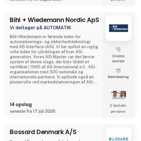
med højeste kvalitet i fokus.
Vi håber, at din virksomhed vil benytte sig af
Bihl + Wiedemann Nordic ApS
vore
Vi deltager på AUTOMATIK
Bihl+Wiedemann er førende inden for
automatiserings- og sikkerhedsteknologi
med AS-Interface (ASi). Vi har spillet en vigtig
rolle inden for udviklingen af hver ASi-
Direkte
generation. Vores ASi Master var det første
kontakt
system af denne slags, der blev tildelt et
certifikat i 1995 af AS-International e.V., ASi-
organisationen med 300 nationale og
internationale partnere. Vi spillede også en
Møde­booking
pionerrolle ved markedslanceringen af ASi-5-
enheder i 2019.Med den seneste ASi-
generation er det nu muligt at overføre større
mængder data meget hurtigere. Siden 2019
har eksempelvis vores ASi-5-moduler
14 opslag
2 kontakt­
muliggjort simpel og nem tilslutning af en
seneste fra 17. juli 2026
personer
lang række IO-Link-enh
Bossard Denmark A/S