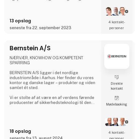
at møde dine udfordringer gennem førende
løsninger.
Beijer Electronics blev grundlagt i 1981 med
13 opslag
4 kontakt­
hovedkontor i Malmø, Sverige. I løbet af de
seneste fra 22. september 2023
personer
sidste fire årtier har virksomheden
ekspanderet internationalt og er
repræsenteret i Europa, Asien og Amerika.
Beijer Electronics har e
Bernstein A/S
NÆRVÆR, KNOWHOW OG KOMPETENT
SPARRING
BERNSTEIN A/S ligger i det nordlige
industriområde i Aarhus. Her finder du vores
kontor og danske lager – produkter og viden
Direkte
samlet ét sted.
kontakt
Vi er stolte af at være en af verdens førende
producenter af sikkerhedsteknologi til den
Møde­booking
elektriske, kemiske og mekaniske industri. Vi
har mere end 70 års erfaring i rådgivning og
levering af alt fra standardkomponenter til
halvfabrikata til kundetilpassede løsninger.
Derudover har vi et sortiment af
18 opslag
agenturvarer, der supplerer BERNSTEINs
4 kontakt­
ellers store produktprogram. Alt sammen
seneste fra 13. august 2024
personer