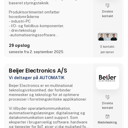
baseret styringsteknik.
Direkte
Produktsortimentet omfatter
kontakt
hovedområderne
- industri-PC
- I/O- og fieldbus-komponenter,
- drevteknologi
-automatiseringssoftware
- automatisering uden styretavle
- hardware til industriel billedbehandling.
29 opslag
3 kontakt­
- robotteknologi
seneste fra 2. september 2025
personer
-produkttransport
Vi tilbyder produktlinjer til alle områder, som
både kan fungere som enkeltkomponenter,
Beijer Electronics A/S
men som også i kombination med hinanden
danner et fuldstændigt indbyrdes afstemt
Vi deltager på AUTOMATIK
styringssystem. Vores New Automation
Technology står for universelle og
Beijer Electronics er en multinational
brancheuafhængige styrings- og
teknologivirksomhed, der forbinder
automatiseringsløsning
mennesker og teknologi for at optimere
processer i forretningskritiske applikationer.
Direkte
kontakt
Vi tilbyder operatørkommunikation,
automatiseringsløsninger, digitalisering og
datakommunikation samt support. Som
eksperter i brugervenlig software, hardware
Møde­booking
og tjenester for IIoT, giver vi dig mulighed for