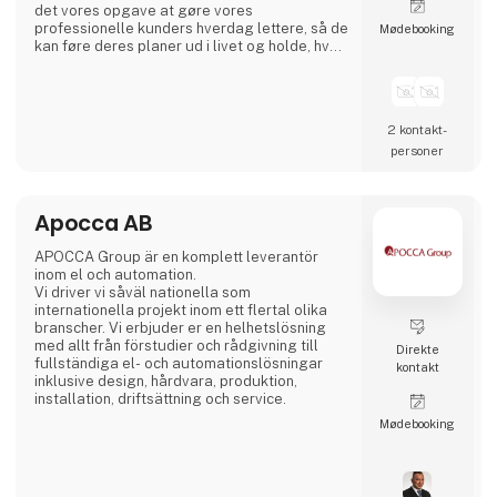
det vores opgave at gøre vores
professionelle kunders hverdag lettere, så de
Møde­booking
kan føre deres planer ud i livet og holde, hvad
de lover.
Vi betragter os selv som en faglig allieret og
tager ansvar for at hjælpe vores kunder i en
2 kontakt­
verden, hvor den eneste konstant er
personer
forandring. Med vores leverandører i ryggen
er vi altid på forkant, så vi sammen med vores
kunder kan reagere på ændrede
Apocca AB
APOCCA Group är en komplett leverantör
inom el och automation.
Vi driver vi såväl nationella som
internationella projekt inom ett flertal olika
branscher. Vi erbjuder er en helhetslösning
med allt från förstudier och rådgivning till
Direkte
fullständiga el- och automationslösningar
kontakt
inklusive design, hårdvara, produktion,
installation, driftsättning och service.
Møde­booking