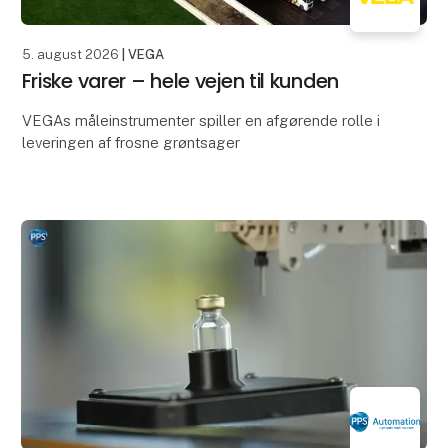
5. august 2026
| VEGA
Friske varer – hele vejen til kunden
VEGAs måleinstrumenter spiller en afgørende rolle i
leveringen af frosne grøntsager
Spinat og minestrone er blandt de bedst sælgende
produkter fra Italiens største kølelager. For at sikre, at
fødev