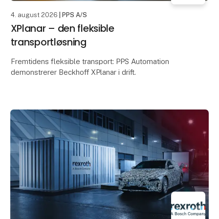
4. august 2026
| PPS A/S
XPlanar – den fleksible
transportløsning
Fremtidens fleksible transport: PPS Automation
demonstrerer Beckhoff XPlanar i drift.
Hos PPS Automation arbejder vi løbende med at
teste og dokumentere ny teknologi, der kan
understøtte vores kund