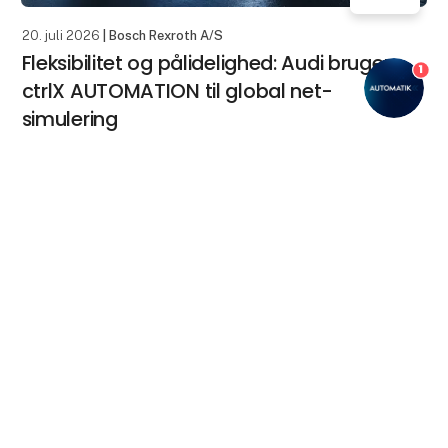
20. juli 2026
| Bosch Rexroth A/S
Fleksibilitet og pålidelighed: Audi bruger
1
ctrlX AUTOMATION til global net-
simulering
Elbiler skal kunne fungere med forskellige
ladeinfrastrukturer verden over. Under udviklingen af
keyboard_arrow_up
køretøjer bruger Audi en innovativ net-simulering, der
er realiseret med komponenter fra automationssys