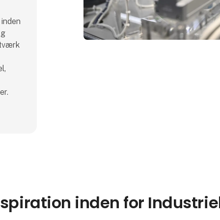
 inden
og
etværk
l,
er.
nspiration inden for Industr