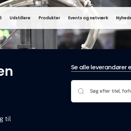
6
Udstillere
Produkter
Events og netværk
Nyhede
en
Se alle leverandører e
 til