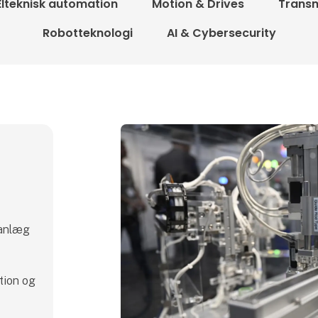
Elteknisk automation
Motion & Drives
Transm
Robotteknologi
AI & Cybersecurity
n
 anlæg
tion og