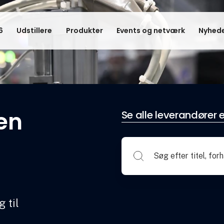
6
Udstillere
Produkter
Events og netværk
Nyhede
en
Se alle leverandører e
 til