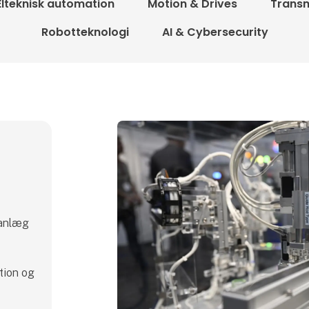
Elteknisk automation
Motion & Drives
Transm
Robotteknologi
AI & Cybersecurity
n
 anlæg
tion og