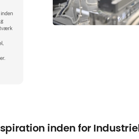
 inden
og
etværk
l,
er.
nspiration inden for Industr