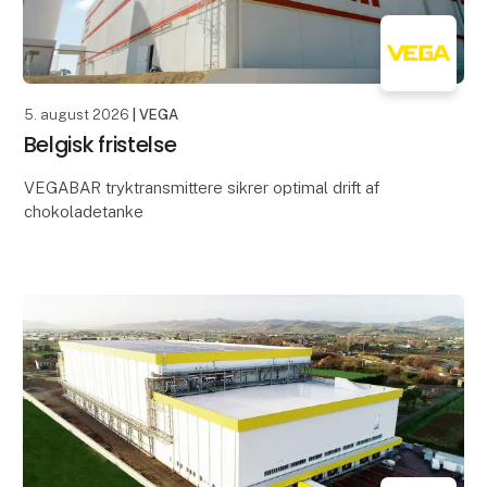
5. august 2026
| VEGA
Belgisk fristelse
VEGABAR tryktransmittere sikrer optimal drift af
chokoladetanke
Når vi tænker på chokolade, tænker vi som regel på
velkendte mærker som Milka, Mars eller Ritter Sport.
Barry Callebaut er derimod må