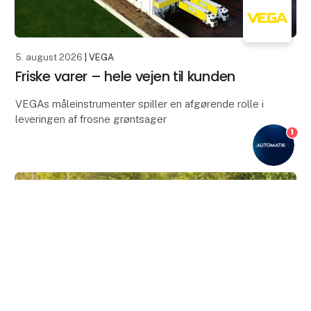
5. august 2026
| VEGA
Friske varer – hele vejen til kunden
VEGAs måleinstrumenter spiller en afgørende rolle i
leveringen af frosne grøntsager
1
Spinat og minestrone er blandt de bedst sælgende
produkter fra Italiens største kølelager. For at sikre, at
fødev
keyboard_arrow_up