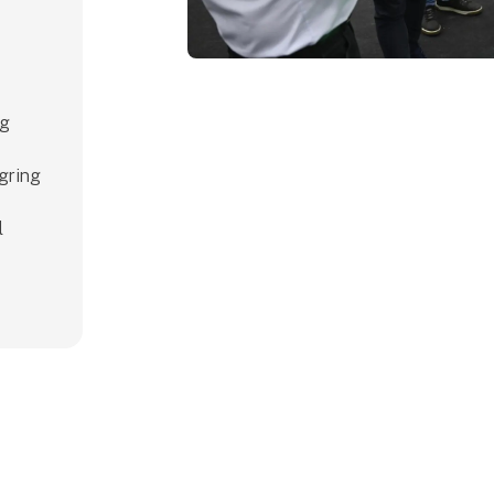
ng
agring
l