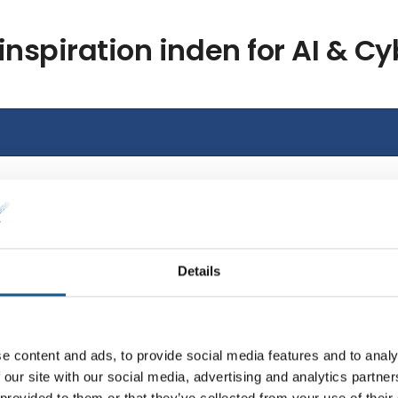
 inspiration inden for AI & C
Se flere artikler
Details
e content and ads, to provide social media features and to analy
 our site with our social media, advertising and analytics partn
 provided to them or that they’ve collected from your use of their