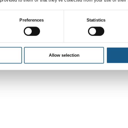
erandører inden for AI & Cy
Preferences
Statistics
Allow selection