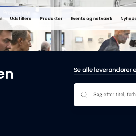
6
Udstillere
Produkter
Events og netværk
Nyhede
en
Se alle leverandører e