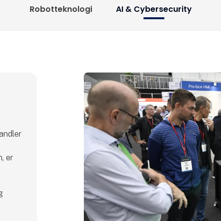
Robotteknologi
AI & Cybersecurity
handler
, er
g
.