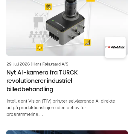
29. juli 2026
| Hans Følsgaard A/S
Nyt AI-kamera fra TURCK
revolutionerer industriel
billedbehandling
Intelligent Vision (TIV) bringer selvlærende AI direkte
ud på produktionslinjen uden behov for
programmering.
TURCK lancerer nu deres nye Intelligent Vision (TIV) –
et innovativt AI-kamera, der sæt