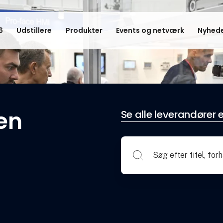
6
Udstillere
Produkter
Events og netværk
Nyhede
en
Se alle leverandører e