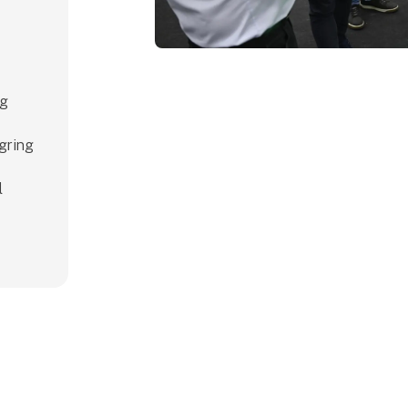
ng
agring
l