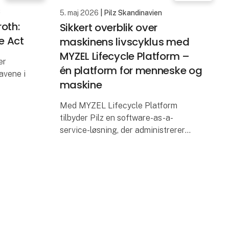
S
5. maj 2026
| Pilz Skandinavien
roth:
Sikkert overblik over
ce Act
maskinens livscyklus med
MYZEL Lifecycle Platform –
er
én platform for menneske og
avene i
maskine
hold til
Med MYZEL Lifecycle Platform
s
tilbyder Pilz en software-as-a-
kerh
service-løsning, der administrerer
maskiner og personale centralt. Den
digitale platform hjælper produktions-
og sikkerhedsansvarlige med at