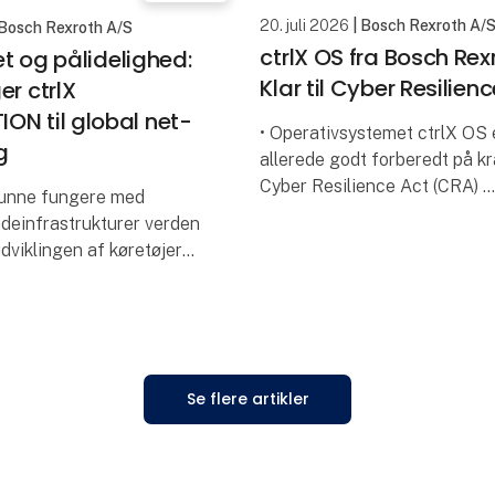
20. juli 2026
| Bosch Rexroth A/
 Bosch Rexroth A/S
ctrlX OS fra Bosch Rex
tet og pålidelighed:
Klar til Cyber Resilien
er ctrlX
N til global net-
• Operativsystemet ctrlX OS 
g
allerede godt forberedt på kr
Cyber Resilience Act (CRA)
 kunne fungere med
• ctrlX OS er certificeret i hen
ladeinfrastrukturer verden
IEC 62443-4-2 og kan udvide
dviklingen af køretøjer
fleksibelt med yderligere sik
en innovativ net-
er er realiseret med
 fra automationssys
Se flere artikler