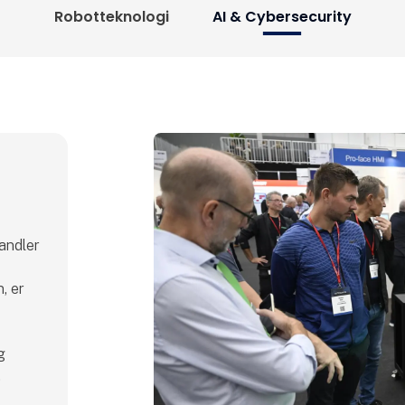
Robotteknologi
AI & Cybersecurity
handler
, er
g
.