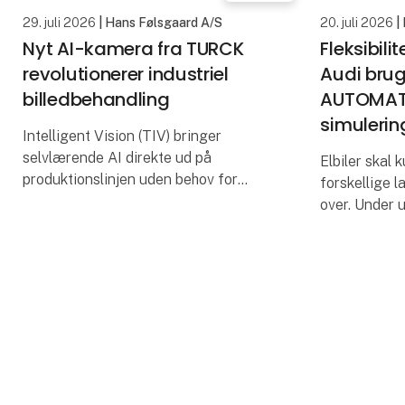
29. juli 2026
| Hans Følsgaard A/S
20. juli 2026
|
Nyt AI-kamera fra TURCK
Fleksibili
revolutionerer industriel
Audi brug
billedbehandling
AUTOMATIO
simulerin
Intelligent Vision (TIV) bringer
selvlærende AI direkte ud på
Elbiler skal
produktionslinjen uden behov for
forskellige 
programmering.
over. Under u
bruger Audi 
TURCK lancerer nu deres nye
simulering, d
Intelligent Vision (TIV) – et innovativt
komponenter
AI-kamera, der sæt