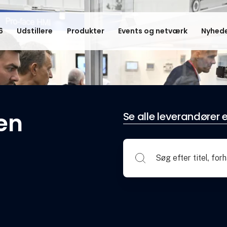
6
Udstillere
Produkter
Events og netværk
Nyhede
en
Se alle leverandører e