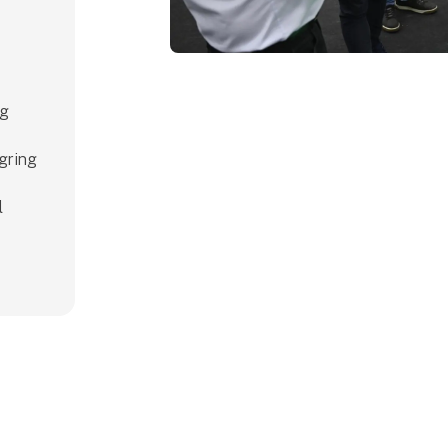
ng
agring
l