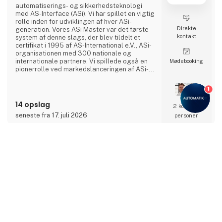
automatiserings- og sikkerhedsteknologi
med AS-Interface (ASi). Vi har spillet en vigtig
rolle inden for udviklingen af hver ASi-
Direkte
generation. Vores ASi Master var det første
kontakt
system af denne slags, der blev tildelt et
certifikat i 1995 af AS-International e.V., ASi-
organisationen med 300 nationale og
internationale partnere. Vi spillede også en
Møde­booking
pionerrolle ved markedslanceringen af ASi-5-
enheder i 2019.Med den seneste ASi-
generation er det nu muligt at overføre større
1
mængder data meget hurtigere. Siden 2019
har eksempelvis vores ASi-5-moduler
14 opslag
2 kontakt­
muliggjort simpel og nem tilslutning af en
seneste fra 17. juli 2026
personer
lang række IO-Link-enh
DI-Teknik
keyboard_arrow_up
Vi deltager på AUTOMATIK
Mød DI-Teknik, HyBESS og Industrial Level på
vores fælles stand. Sammen tilbyder vi
kompetencer inden for industriel el og
automation, energilagring og datadrevne
driftsløsninger, forenet af et fælles fokus på
at styrke forsyningssikkerhed og operationel
robusthed.