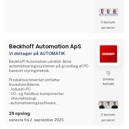
Vores kernekompetence er udvikling af
højtydende produktionsmiljøer. Uanset om
opgaven omfatter etablering af nye
produktionskapaciteter eller optimering af
3 kontakt­
eksisterende processer, arbejder vi med hele
personer
værdikæden fra teknologiimplementering til
produktionsmodning.
Beckhoff Automation ApS
ADMG assister
Vi deltager på AUTOMATIK
Beckhoff Automation udvikler åbne
automatiseringssystemer på grundlag af PC-
baseret styringsteknik.
Direkte
Produktsortimentet omfatter
kontakt
hovedområderne
- industri-PC
- I/O- og fieldbus-komponenter,
- drevteknologi
-automatiseringssoftware
- automatisering uden styretavle
- hardware til industriel billedbehandling.
29 opslag
3 kontakt­
- robotteknologi
seneste fra 2. september 2025
personer
-produkttransport