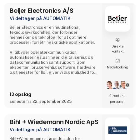
Vi tilbyder produktlinjer til alle områder, som
både kan fungere som enkeltkomponenter,
Beijer Electronics A/S
men som også i kombination med hinanden
danner et fuldstændigt indbyrdes afstemt
Vi deltager på AUTOMATIK
styringssystem. Vores New Automation
Technology står for universelle og
Beijer Electronics er en multinational
brancheuafhængige styrings- og
teknologivirksomhed, der forbinder
automatiseringsløsning
mennesker og teknologi for at optimere
processer i forretningskritiske applikationer.
Direkte
kontakt
Vi tilbyder operatørkommunikation,
automatiseringsløsninger, digitalisering og
datakommunikation samt support. Som
eksperter i brugervenlig software, hardware
Møde­booking
og tjenester for IIoT, giver vi dig mulighed for
at møde dine udfordringer gennem førende
løsninger.
Beijer Electronics blev grundlagt i 1981 med
13 opslag
4 kontakt­
hovedkontor i Malmø, Sverige. I løbet af de
seneste fra 22. september 2023
personer
sidste fire årtier har virksomheden
ekspanderet internationalt og er
repræsenteret i Europa, Asien og Amerika.
Beijer Electronics har e
Bihl + Wiedemann Nordic ApS
Vi deltager på AUTOMATIK
Bihl+Wiedemann er førende inden for