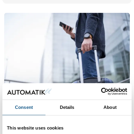
Me
Consent
Details
About
Praktisk info
This website uses cookies