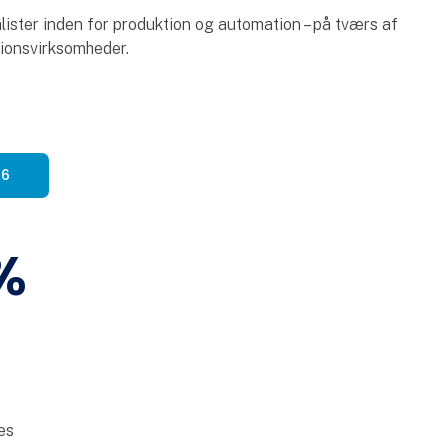
ister inden for produktion og automation – på tværs af
ktionsvirksomheder.
26
%
es