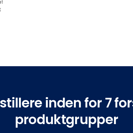
at
g
tillere inden for 7 for
produktgrupper