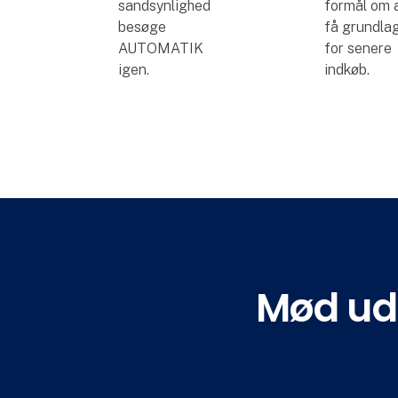
sandsynlighed
formål om 
besøge
få grundla
AUTOMATIK
for senere
igen.
indkøb.
Mød uds