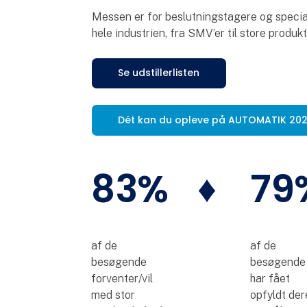
Messen er for beslutningstagere og special
hele industrien, fra SMV’er til store produ
Se udstillerlisten
Dét kan du opleve på AUTOMATIK 20
83%
♦
79
af de
af de
besøgende
besøgende
forventer/vil
har fået
med stor
opfyldt der