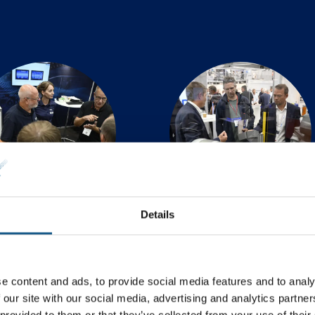
Details
eknisk automation
Motion & Drives
e content and ads, to provide social media features and to analy
 our site with our social media, advertising and analytics partn
 provided to them or that they’ve collected from your use of their