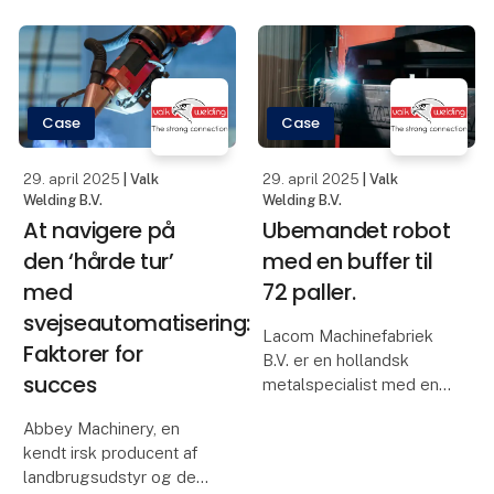
almindelige svar fra
dig hurtig og nem
maskinproducenter og -
integration til håndterin
driftsansvarlige. "Det er
vores IT-afdeling, der
har ansvaret for Security
Case
Case
29. april 2025
| Valk
29. april 2025
| Valk
Welding B.V.
Welding B.V.
At navigere på
Ubemandet robot
den ‘hårde tur’
med en buffer til
med
72 paller.
svejseautomatisering:
Lacom Machinefabriek
Faktorer for
B.V. er en hollandsk
succes
metalspecialist med en
unik kombination af
Abbey Machinery, en
CNC-drejning, fræsning
kendt irsk producent af
og automatiseret
landbrugsudstyr og de
robotsvejsning på sit