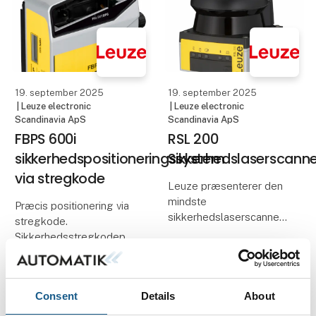
effektiv måde at
servicere stadig tungere
elcykler og ladcykler i
virksomhedens
værksteder verden ov
19. september 2025
19. september 2025
| Leuze electronic
| Leuze electronic
Scandinavia ApS
Scandinavia ApS
FBPS 600i
RSL 200
sikkerhedspositioneringssystem
Sikkerhedslaserscanne
via stregkode
Leuze præsenterer den
mindste
Præcis positionering via
sikkerhedslaserscanner
stregkode.
på markedet.
Sikkerhedsstregkodepositioneringssystemet
FBPS 600i fra Leuze fås
Den nye, ultrakompakte
nu også med
RSL 200
PROFIsafe-
sikkerhedslaserscanner
Consent
Details
About
grænseflade. Dette gør
fra Leuze beskytter
sikkerhedsfunktioner