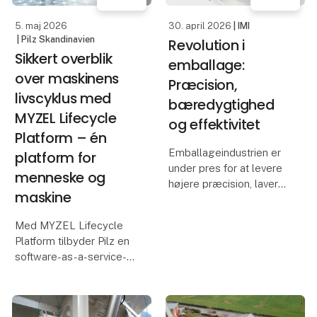
de gæ
5. maj 2026
30. april 2026
| IMI
| Pilz Skandinavien
Revolution i
Sikkert overblik
emballage:
over maskinens
Præcision,
livscyklus med
bæredygtighed
MYZEL Lifecycle
og effektivitet
Platform – én
Emballageindustrien er
platform for
under pres for at levere
menneske og
højere præcision, lavere
maskine
ressourceforbrug og
mere effektive
Med MYZEL Lifecycle
processer. Et eksempel
Platform tilbyder Pilz en
er samarbejdet mellem
software-as-a-service-
Opitz Packaging
løsning, der
Systems GmbH og IMI
administrerer maskiner
Bahr, hvor
og personale centralt.