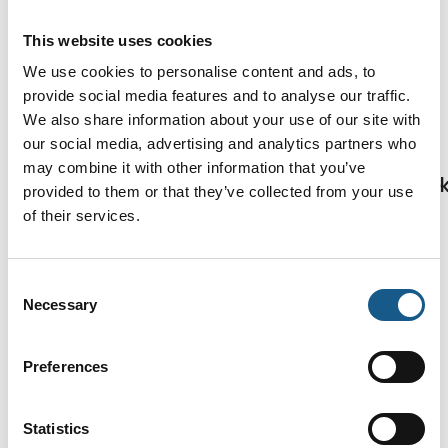
maskiner, AGV´er og
særligt nemme at
robotter. Takket være
This website uses cookies
implementere.
dens minimale
We use cookies to personalise content and ads, to
8. september 2025
21. august 2025
provide social media features and to analyse our traffic.
| Pilz Skandinavien
| LINAK Danmark A/S
We also share information about your use of our site with
Industrial Security
En smart løsning
our social media, advertising and analytics partners who
er en opgave for
til tunge løft i dine
may combine it with other information that you’ve
ledelsen: Sådan
automatiseringsprojek
provided to them or that they’ve collected from your use
tager
of their services.
Maskinbyggere kan nu
virksomheder det
forenkle
første skridt
automatiseringsprojekter
Consent
med LINAK® LC3 IC
Necessary
Selection
"Security? Det vedrører
løftesøjlen. Denne
ikke os!" – Når man
brugsklare, pålidelige
spørger om Security, er
løsning reducerer
Preferences
det stadig det
kompleksiteten og giver
almindelige svar fra
dig hurtig og nem
maskinproducenter og -
integration til håndterin
Statistics
driftsansvarlige. "Det er