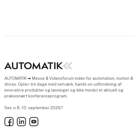
skalerbarheden og
fleksibiliteten i hele
autom
AUTOMATIK ➡ Messe & Vidensforum inden for automation, motion &
drives. Oplev tre dage med netværk, hands on-udforskning af
innovative produkter og løsninger og ikke mindst et aktuelt og
praksisnært konferenceprogram.
Ses vi 8.-10. september 2026?
Facebook
LinkedIn
YouTube