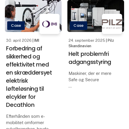
varesortiment lagde et
også at blive datadrevet.
betydeligt pres på
teamet. Manuel
opbevaring og plukning
Case
Case
af ordrer v
30. april 2026
| IMI
24. september 2025
| Pilz
Skandinavien
Forbedring af
Helt problemfri
sikkerhed og
adgangsstyring
effektivitet med
en skræddersyet
Maskiner, der er mere
elektrisk
Safe og Secure
løfteløsning til
Som en del af en
elcykler for
opdatering af Heckerts
Decathlon
kompakte maskiner blev
betjenings- og
Efterhånden som e-
sikkerhedskonceptet
mobilitet omformer
også gennemgået hos
cykelbranchen, havde