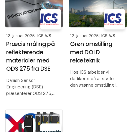
og solcelleanlæg. Med
Valk Welding, og ArcNC,
muligheden for at lagre
en softwa
energi fra vedvarende
energikilder i
13. januar 2025
| ICS A/S
13. januar 2025
| ICS A/S
Præcis måling på
Grøn omstilling
reflekterende
med DOLD
materialer med
relæteknik
ODS 275 fra DSE
Hos ICS arbejder vi
dedikeret på at støtte
Danish Sensor
den grønne omstilling i
Engineering (DSE)
industrien. En vigtig
præsenterer ODS 275,
nøgle til denne udvikling
en specialudgave af den
er relæteknologi, og her
populære ODS 250
spiller vores mangeårige
afstandsmåler. Med sit
samarbejde med DOLD
robuste design og
en central roll
imponerende præcision