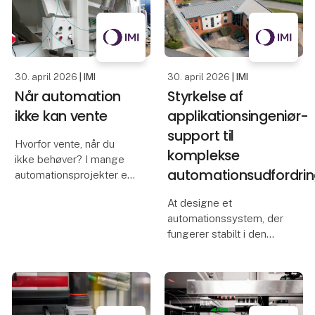
Den digitale platform
hjælper produktions- og
sikkerhedsansvarlige
med at
30. april 2026
| IMI
30. april 2026
| IMI
Når automation
Styrkelse af
ikke kan vente
applikationsingeniør-
support til
Hvorfor vente, når du
komplekse
ikke behøver? I mange
automationsudfordrin
automationsprojekter er
tid, driftssikkerhed og
At designe et
fleksibilitet afgørende.
automationssystem, der
Med kundetilpassede
fungerer stabilt i den
ISO-cylindere, der kan
virkelige verden, starter
leveres hurtigt, kan
med én ting: at forstå
OEM’er og maskinbyg
applikationen. Hvordan
skal den køre? Hvor
ligger risiciene? Og hvad