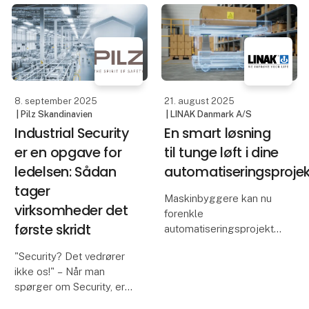
RSL 200
PROFIsafe-
sikkerhedslaserscanner
grænseflade. Dette gør
fra Leuze beskytter
sikkerhedsfunktioner
maskiner, AGV´er og
særligt nemme at
robotter. Takket være
implementere.
dens minimale
8. september 2025
21. august 2025
| Pilz Skandinavien
| LINAK Danmark A/S
Industrial Security
En smart løsning
er en opgave for
til tunge løft i dine
ledelsen: Sådan
automatiseringsprojek
tager
Maskinbyggere kan nu
virksomheder det
forenkle
første skridt
automatiseringsprojekter
med LINAK® LC3 IC
"Security? Det vedrører
løftesøjlen. Denne
ikke os!" – Når man
brugsklare, pålidelige
spørger om Security, er
løsning reducerer
det stadig det
kompleksiteten og giver