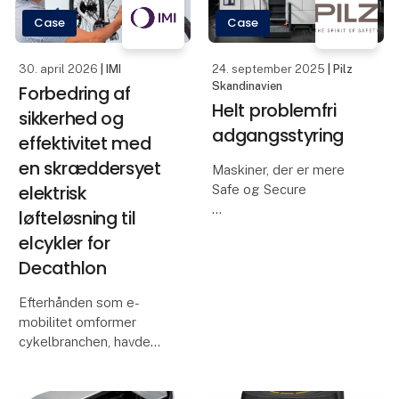
opbevaring og plukning
Case
Case
af ordrer v
30. april 2026
| IMI
24. september 2025
| Pilz
Skandinavien
Forbedring af
Helt problemfri
sikkerhed og
adgangsstyring
effektivitet med
en skræddersyet
Maskiner, der er mere
elektrisk
Safe og Secure
løfteløsning til
Som en del af en
elcykler for
opdatering af Heckerts
Decathlon
kompakte maskiner blev
betjenings- og
Efterhånden som e-
sikkerhedskonceptet
mobilitet omformer
også gennemgået hos
cykelbranchen, havde
Starrag Heckert.
Decathlon brug for en
Betjeningsfejl og
mere sikker og mere
manipul