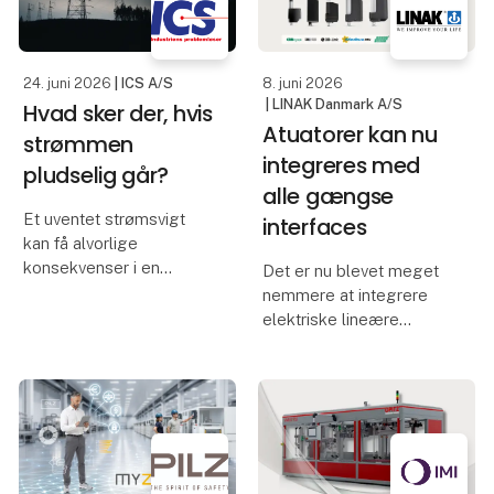
af brancher
komponenter i denne
udvikling er lysgitteret –
også kendt som et
24. juni 2026
| ICS A/S
8. juni 2026
elevatorlysg
| LINAK Danmark A/S
Hvad sker der, hvis
Atuatorer kan nu
strømmen
integreres med
pludselig går?
alle gængse
Et uventet strømsvigt
interfaces
kan få alvorlige
konsekvenser i en
Det er nu blevet meget
moderne produktion.
nemmere at integrere
Maskiner stopper
elektriske lineære
øjeblikkeligt,
aktuatorer fra LINAK i din
igangværende
maskine. Vi taler nemlig
processer afbrydes, og
dit sprog!
værdifulde data kan gå
tabt. Resultatet kan være
Alle industrielle
produk
aktuatorer fra LINAK kan
nu integreres med alle