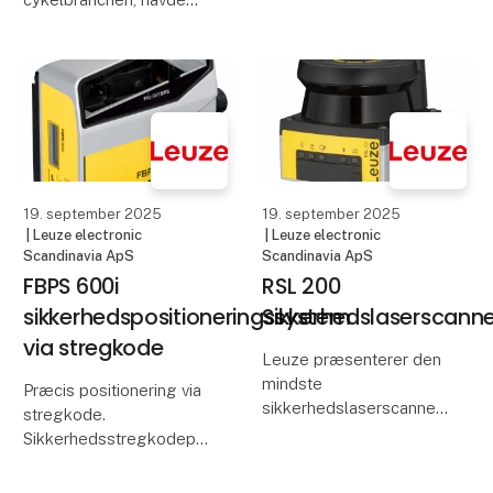
Starrag Heckert.
Decathlon brug for en
Betjeningsfejl og
mere sikker og mere
manipul
effektiv måde at
servicere stadig tungere
elcykler og ladcykler i
virksomhedens
værksteder verden ov
19. september 2025
19. september 2025
| Leuze electronic
| Leuze electronic
Scandinavia ApS
Scandinavia ApS
FBPS 600i
RSL 200
sikkerhedspositioneringssystem
Sikkerhedslaserscanne
via stregkode
Leuze præsenterer den
mindste
Præcis positionering via
sikkerhedslaserscanner
stregkode.
på markedet.
Sikkerhedsstregkodepositioneringssystemet
FBPS 600i fra Leuze fås
Den nye, ultrakompakte
nu også med