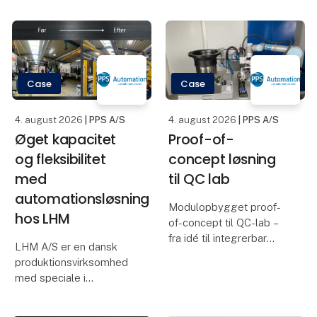
Case
Case
4. august 2026
| PPS A/S
4. august 2026
| PPS A/S
Øget kapacitet
Proof-of-
og fleksibilitet
concept løsning
med
til QC lab
automationsløsning
Modulopbygget proof-
hos LHM
of-concept til QC-lab –
fra idé til integrerbar
LHM A/S er en dansk
løsning
produktionsvirksomhed
med speciale i
Hvordan skaber man en
højpræcisionsbearbejdning
automatiseret løsning til
af metalemner til bl.a.
laboratoriebrug, der