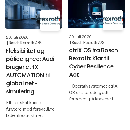
MK/MKP-serien med de
nye kontaktblokke med
TURCK lancerer nu
integreret fejlfrakobling
deres nye Intelligent
Vision (TIV) – et
innovativt AI-kamera, der
20. juli 2026
20. juli 2026
sæt
| Bosch Rexroth A/S
| Bosch Rexroth A/S
ctrlX OS fra Bosch
Fleksibilitet og
Rexroth: Klar til
pålidelighed: Audi
Cyber Resilience
bruger ctrlX
Act
AUTOMATION til
global net-
• Operativsystemet ctrlX
simulering
OS er allerede godt
forberedt på kravene i
Elbiler skal kunne
Cyber Resilience Act
fungere med forskellige
(CRA)
ladeinfrastrukturer
• ctrlX OS er certificeret i
verden over. Under
henhold til IEC 62443-4-
udviklingen af køretøjer