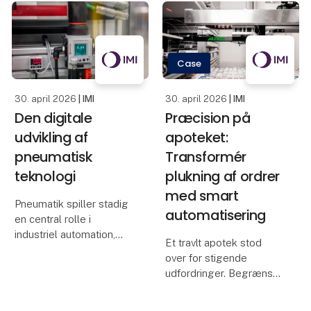
applikationen. Hvordan
skal den køre? Hvor
ligger risiciene? Og hvad
bør testes og validere
Case
30. april 2026
| IMI
30. april 2026
| IMI
Den digitale
Præcision på
udvikling af
apoteket:
pneumatisk
Transformér
teknologi
plukning af ordrer
med smart
Pneumatik spiller stadig
automatisering
en central rolle i
industriel automation,
Et travlt apotek stod
men med Industry 4.0
over for stigende
og “smart factories”
udfordringer. Begrænset
udvikler teknologien sig
lagerplads, voksende
fra at være rent
kundebehov og et større
mekanisk/pneumatisk til