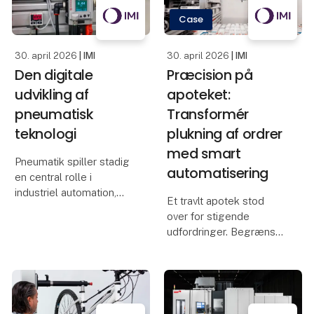
bør testes og validere
Case
30. april 2026
| IMI
30. april 2026
| IMI
Den digitale
Præcision på
udvikling af
apoteket:
pneumatisk
Transformér
teknologi
plukning af ordrer
med smart
Pneumatik spiller stadig
automatisering
en central rolle i
industriel automation,
Et travlt apotek stod
men med Industry 4.0
over for stigende
og “smart factories”
udfordringer. Begrænset
udvikler teknologien sig
lagerplads, voksende
fra at være rent
kundebehov og et større
mekanisk/pneumatisk til
varesortiment lagde et
også at blive datadrevet.
betydeligt pres på
teamet. Manuel