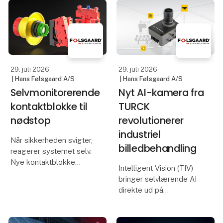
offshore-industrien. For
både kan dokumenteres,
at imødekomme
skaleres og integreres i
stigende efterspørgsel
frem
og fastholde
konkurrenceevnen h
29. juli 2026
29. juli 2026
| Hans Følsgaard A/S
| Hans Følsgaard A/S
Selvmonitorerende
Nyt AI-kamera fra
kontaktblokke til
TURCK
nødstop
revolutionerer
industriel
Når sikkerheden svigter,
billedbehandling
reagerer systemet selv.
Nye kontaktblokke
Intelligent Vision (TIV)
overvåger
bringer selvlærende AI
nødstopforbindelsen
direkte ud på
døgnet rundt.
produktionslinjen uden
behov for
SCHLEGEL udvider
programmering.