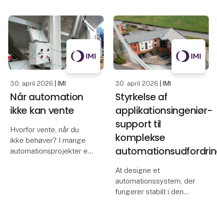
Systems GmbH og IMI
administrerer maskiner
Bahr, hvor
og personale centralt.
Den digitale platform
hjælper produktions- og
sikkerhedsansvarlige
med at
30. april 2026
| IMI
30. april 2026
| IMI
Når automation
Styrkelse af
ikke kan vente
applikationsingeniør-
support til
Hvorfor vente, når du
komplekse
ikke behøver? I mange
automationsudfordrin
automationsprojekter er
tid, driftssikkerhed og
At designe et
fleksibilitet afgørende.
automationssystem, der
Med kundetilpassede
fungerer stabilt i den
ISO-cylindere, der kan
virkelige verden, starter
leveres hurtigt, kan
med én ting: at forstå
OEM’er og maskinbyg