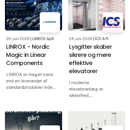
Maskinforordning (EU)
the 2nd. gen..
2023/1230 (MR). EU-
typegodkendelsescertifikatet
i henhold til artikel 25 b
26. juni 2026
| LINROX ApS
24. juni 2026
| ICS A/S
LINROX - Nordic
Lysgitter skaber
Magic in Linear
sikrere og mere
Components
effektive
elevatorer
LINROX er meget mere
end en leverandør af
I moderne
standardprodukter inden
elevatoranlæg er
for lineærteknik.
sikkerhed,
driftssikkerhed og
Med mere end 23 års
brugeroplevelse
erfaring i industrien har vi
vigtigere end
været involveret i et utal
nogensinde. Ét af de
af applikationer på tværs
mest afgørende