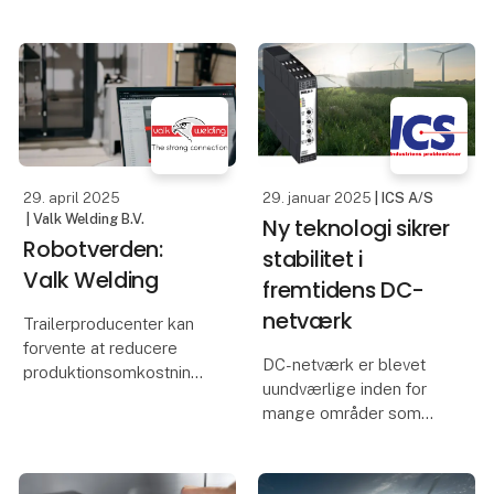
stolte ejere af to Valk
produktionssted i Budel.
Welding-robotsystemer.
I 1999 fik virksomheden
Selv om deres robotter
sin
hjalp dem gennem en
vanskelig periode i
branchen og er kommet
fo
29. april 2025
29. januar 2025
| ICS A/S
| Valk Welding B.V.
Ny teknologi sikrer
Robotverden:
stabilitet i
Valk Welding
fremtidens DC-
netværk
Trailerproducenter kan
forvente at reducere
DC-netværk er blevet
produktionsomkostningerne
uundværlige inden for
og maksimere
mange områder som
effektiviteten efter et nyt
jernbaneteknologi,
partnerskab mellem det
datacentre,
hollandske
strømforsyning til skibe
automatiseringsfirma,