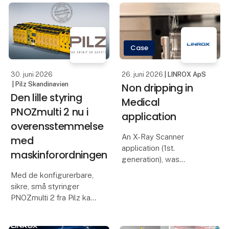
2 og kan udvides
bruger Audi en innovativ
fleksibelt med
net-simulering, der er
yderligere sikkerh
realiseret med
komponenter fra
Case
automationssys
30. juni 2026
26. juni 2026
| LINROX ApS
| Pilz Skandinavien
Non dripping in
Den lille styring
Medical
PNOZmulti 2 nu i
application
overensstemmelse
An X-Ray Scanner
med
application (1st.
maskinforordningen
generation), was
dripping oil from the
Med de konfigurerbare,
linear guideways
sikre, små styringer
installed for vertical and
PNOZmulti 2 fra Pilz kan
horizontal movements.
brugerne nu
Customer needed to
implementere kravene i
eliminate the dripping in