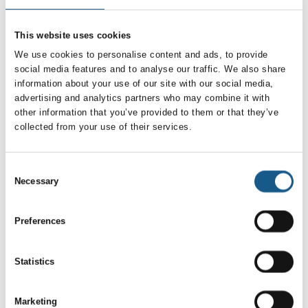
2 og kan udvides
bruger Audi en innovativ
fleksibelt med
net-simulering, der er
yderligere sikkerh
This website uses cookies
realiseret med
We use cookies to personalise content and ads, to provide
komponenter fra
Case
social media features and to analyse our traffic. We also share
automationssys
information about your use of our site with our social media,
advertising and analytics partners who may combine it with
30. juni 2026
26. juni 2026
| LINROX ApS
other information that you’ve provided to them or that they’ve
| Pilz Skandinavien
Non dripping in
collected from your use of their services.
Den lille styring
Medical
PNOZmulti 2 nu i
application
overensstemmelse
Consent
Necessary
An X-Ray Scanner
med
Selection
application (1st.
maskinforordningen
generation), was
Preferences
dripping oil from the
Med de konfigurerbare,
linear guideways
sikre, små styringer
installed for vertical and
Statistics
PNOZmulti 2 fra Pilz kan
horizontal movements.
brugerne nu
Customer needed to
implementere kravene i
Marketing
eliminate the dripping in