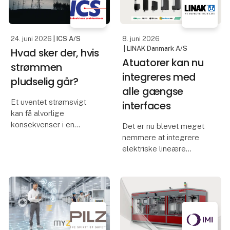
af brancher
komponenter i denne
udvikling er lysgitteret –
også kendt som et
24. juni 2026
| ICS A/S
8. juni 2026
elevatorlysg
| LINAK Danmark A/S
Hvad sker der, hvis
Atuatorer kan nu
strømmen
integreres med
pludselig går?
alle gængse
Et uventet strømsvigt
interfaces
kan få alvorlige
konsekvenser i en
Det er nu blevet meget
moderne produktion.
nemmere at integrere
Maskiner stopper
elektriske lineære
øjeblikkeligt,
aktuatorer fra LINAK i din
igangværende
maskine. Vi taler nemlig
processer afbrydes, og
dit sprog!
værdifulde data kan gå
tabt. Resultatet kan være
Alle industrielle
produk
aktuatorer fra LINAK kan
nu integreres med alle