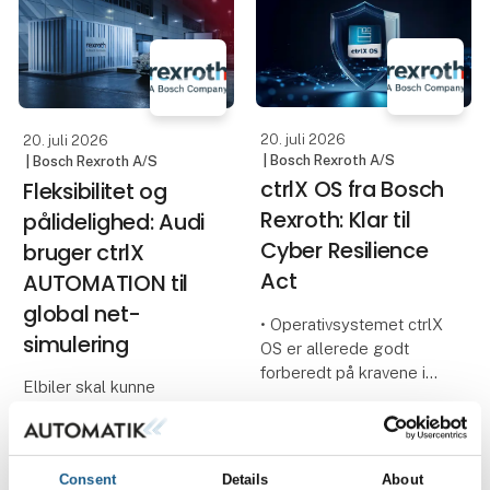
MK/MKP-serien med de
nye kontaktblokke med
TURCK lancerer nu
integreret fejlfrakobling
deres nye Intelligent
Vision (TIV) – et
innovativt AI-kamera, der
20. juli 2026
20. juli 2026
sæt
| Bosch Rexroth A/S
| Bosch Rexroth A/S
ctrlX OS fra Bosch
Fleksibilitet og
Rexroth: Klar til
pålidelighed: Audi
Cyber Resilience
bruger ctrlX
Act
AUTOMATION til
global net-
• Operativsystemet ctrlX
simulering
OS er allerede godt
forberedt på kravene i
Elbiler skal kunne
Cyber Resilience Act
fungere med forskellige
(CRA)
ladeinfrastrukturer
• ctrlX OS er certificeret i
verden over. Under
henhold til IEC 62443-4-
Consent
Details
About
udviklingen af køretøjer