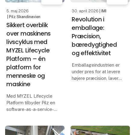
de gæ
5. maj 2026
30. april 2026
| IMI
| Pilz Skandinavien
Revolution i
Sikkert overblik
emballage:
over maskinens
Præcision,
livscyklus med
bæredygtighed
MYZEL Lifecycle
og effektivitet
Platform – én
Emballageindustrien er
platform for
under pres for at levere
menneske og
højere præcision, lavere
maskine
ressourceforbrug og
mere effektive
Med MYZEL Lifecycle
processer. Et eksempel
Platform tilbyder Pilz en
er samarbejdet mellem
software-as-a-service-
Opitz Packaging
løsning, der
Systems GmbH og IMI
administrerer maskiner
Bahr, hvor
og personale centralt.