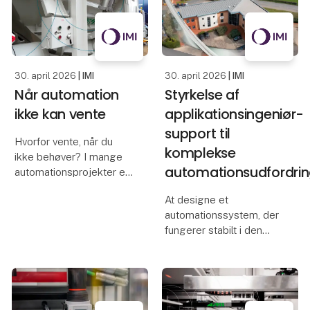
Den digitale platform
hjælper produktions- og
sikkerhedsansvarlige
med at
30. april 2026
| IMI
30. april 2026
| IMI
Når automation
Styrkelse af
ikke kan vente
applikationsingeniør-
support til
Hvorfor vente, når du
komplekse
ikke behøver? I mange
automationsudfordrin
automationsprojekter er
tid, driftssikkerhed og
At designe et
fleksibilitet afgørende.
automationssystem, der
Med kundetilpassede
fungerer stabilt i den
ISO-cylindere, der kan
virkelige verden, starter
leveres hurtigt, kan
med én ting: at forstå
OEM’er og maskinbyg
applikationen. Hvordan
skal den køre? Hvor
ligger risiciene? Og hvad