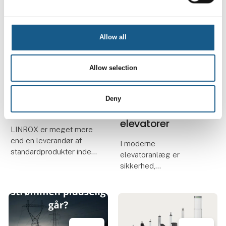
Maskinforordning (EU)
the 2nd. gen..
2023/1230 (MR). EU-
typegodkendelsescertifikatet
i henhold til artikel 25 b
Allow all
26. juni 2026
| LINROX ApS
24. juni 2026
| ICS A/S
Allow selection
LINROX - Nordic
Lysgitter skaber
Magic in Linear
sikrere og mere
Deny
Components
effektive
elevatorer
LINROX er meget mere
end en leverandør af
I moderne
standardprodukter inden
elevatoranlæg er
for lineærteknik.
sikkerhed,
driftssikkerhed og
Med mere end 23 års
brugeroplevelse
erfaring i industrien har vi
vigtigere end
været involveret i et utal
nogensinde. Ét af de
af applikationer på tværs
mest afgørende