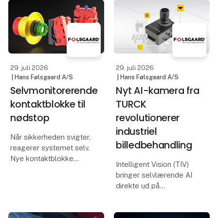
offshore-industrien. For
både kan dokumenteres,
at imødekomme
skaleres og integreres i
stigende efterspørgsel
frem
og fastholde
konkurrenceevnen h
29. juli 2026
29. juli 2026
| Hans Følsgaard A/S
| Hans Følsgaard A/S
Selvmonitorerende
Nyt AI-kamera fra
kontaktblokke til
TURCK
nødstop
revolutionerer
industriel
Når sikkerheden svigter,
billedbehandling
reagerer systemet selv.
Nye kontaktblokke
Intelligent Vision (TIV)
overvåger
bringer selvlærende AI
nødstopforbindelsen
direkte ud på
døgnet rundt.
produktionslinjen uden
behov for
SCHLEGEL udvider
programmering.