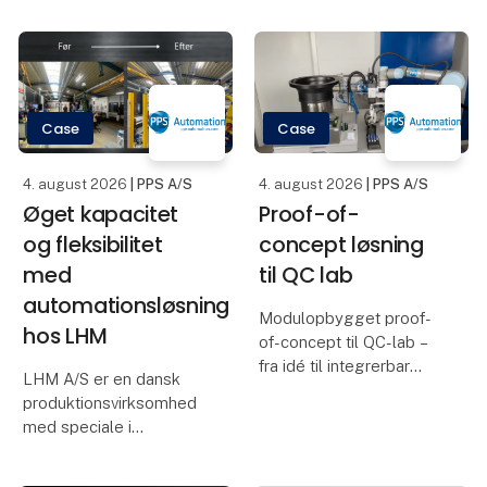
Case
Case
4. august 2026
| PPS A/S
4. august 2026
| PPS A/S
Øget kapacitet
Proof-of-
og fleksibilitet
concept løsning
med
til QC lab
automationsløsning
Modulopbygget proof-
hos LHM
of-concept til QC-lab –
fra idé til integrerbar
LHM A/S er en dansk
løsning
produktionsvirksomhed
med speciale i
Hvordan skaber man en
højpræcisionsbearbejdning
automatiseret løsning til
af metalemner til bl.a.
laboratoriebrug, der