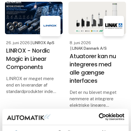
Customer needed to
• ctrlX OS er certificeret i
eliminate the dripping in
henhold til IEC 62443-4-
the 2nd. gen..
2 og kan udvides
fleksibelt med
yderligere sikkerh
26. juni 2026
| LINROX ApS
8. juni 2026
| LINAK Danmark A/S
LINROX - Nordic
Atuatorer kan nu
Magic in Linear
integreres med
Components
alle gængse
LINROX er meget mere
interfaces
end en leverandør af
standardprodukter inden
Det er nu blevet meget
for lineærteknik.
nemmere at integrere
elektriske lineære
Med mere end 23 års
aktuatorer fra LINAK i din
erfaring i industrien har vi
maskine. Vi taler nemlig
været involveret i et utal
dit sprog!
af applikationer på tværs