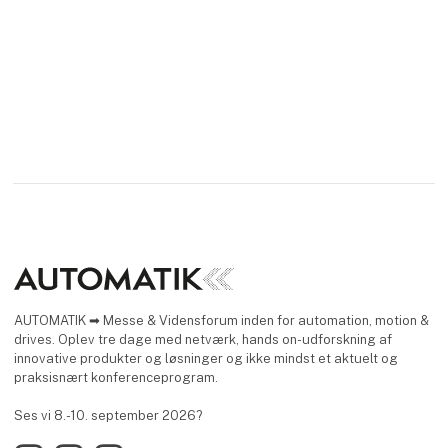
mekanisk/pneumatisk til
varesortiment lagde et
også at blive datadrevet.
betydeligt pres på
teamet. Manuel
opbevaring og plukning
af ordrer v
AUTOMATIK ➡ Messe & Vidensforum inden for automation, motion &
drives. Oplev tre dage med netværk, hands on-udforskning af
innovative produkter og løsninger og ikke mindst et aktuelt og
praksisnært konferenceprogram.
Ses vi 8.-10. september 2026?