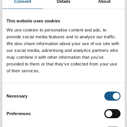
Consent
Details
About
af brancher
Alle industrielle
aktuatorer fra LINAK kan
nu integreres med alle
This website uses cookies
de gæ
We use cookies to personalise content and ads, to
5. maj 2026
30. april 2026
| IMI
| Pilz Skandinavien
Revolution i
provide social media features and to analyse our traffic.
Sikkert overblik
We also share information about your use of our site with
emballage:
over maskinens
our social media, advertising and analytics partners who
Præcision,
may combine it with other information that you’ve
livscyklus med
bæredygtighed
provided to them or that they’ve collected from your use
MYZEL Lifecycle
og effektivitet
of their services.
Platform – én
Emballageindustrien er
platform for
under pres for at levere
menneske og
Consent
højere præcision, lavere
Necessary
Selection
maskine
ressourceforbrug og
mere effektive
Med MYZEL Lifecycle
processer. Et eksempel
Preferences
Platform tilbyder Pilz en
er samarbejdet mellem
software-as-a-service-
Opitz Packaging