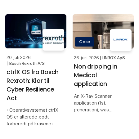
verden over. Under
at teste og
udviklingen af køretøjer
dokumentere ny
bruger Audi en innovativ
teknologi, der kan
net-simulering, der er
understøtte vores kund
realiseret med
komponenter fra
Case
automationssys
20. juli 2026
26. juni 2026
| LINROX ApS
| Bosch Rexroth A/S
Non dripping in
ctrlX OS fra Bosch
Medical
Rexroth: Klar til
application
Cyber Resilience
An X-Ray Scanner
Act
application (1st.
generation), was
• Operativsystemet ctrlX
dripping oil from the
OS er allerede godt
linear guideways
forberedt på kravene i
installed for vertical and
Cyber Resilience Act
horizontal movements.
(CRA)