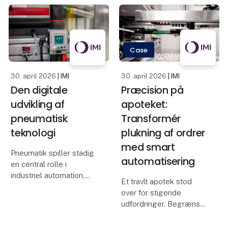
OEM’er og maskinbyg
applikationen. Hvordan
skal den køre? Hvor
ligger risiciene? Og hvad
bør testes og validere
Case
30. april 2026
| IMI
30. april 2026
| IMI
Den digitale
Præcision på
udvikling af
apoteket:
pneumatisk
Transformér
teknologi
plukning af ordrer
med smart
Pneumatik spiller stadig
automatisering
en central rolle i
industriel automation,
Et travlt apotek stod
men med Industry 4.0
over for stigende
og “smart factories”
udfordringer. Begrænset
udvikler teknologien sig
lagerplads, voksende
fra at være rent
kundebehov og et større