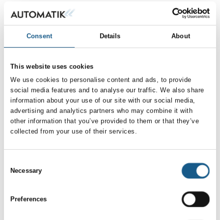
verden over. Under
henhold til IEC 62443-4-
udviklingen af køretøjer
2 og kan udvides
bruger Audi en innovativ
fleksibelt med
Consent
Details
About
net-simulering, der er
yderligere sikkerh
realiseret med
komponenter fra
This website uses cookies
automationssys
We use cookies to personalise content and ads, to provide
social media features and to analyse our traffic. We also share
20. juli 2026
26. august 2025
information about your use of our site with our social media,
| Bosch Rexroth A/S
| Tormatic AS
advertising and analytics partners who may combine it with
ctrlX
NYHET - Druck
other information that you’ve provided to them or that they’ve
AUTOMATION
UPS4E
collected from your use of their services.
servodrev - Tre
Avansert, enkel og
gange mere
pålitelig
Consent
drivkraft til
UPS4E kombinerer den
Necessary
Selection
nyeste
automation
kalibreringsteknologien
Preferences
med et brukervennlig
Bosch Rexroth
design. Resultatet er en
ekspanderer hele tiden