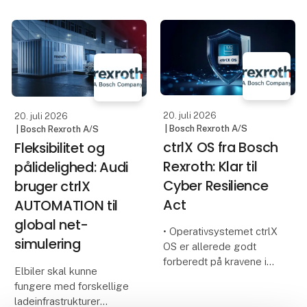
20. juli 2026
20. juli 2026
| Bosch Rexroth A/S
| Bosch Rexroth A/S
ctrlX OS fra Bosch
Fleksibilitet og
Rexroth: Klar til
pålidelighed: Audi
Cyber Resilience
bruger ctrlX
Act
AUTOMATION til
global net-
• Operativsystemet ctrlX
simulering
OS er allerede godt
forberedt på kravene i
Elbiler skal kunne
Cyber Resilience Act
fungere med forskellige
(CRA)
ladeinfrastrukturer
• ctrlX OS er certificeret i