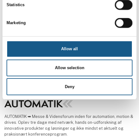
pålitelig og
sin portefølje af
Statistics
kostnadseffektiv loop-
servodrev.
kalibrator med tydelig
Gennem integration i
display og sma
produktfamilien ctrlX
Marketing
DRIVE drager brugerne
fordel af åbenheden,
skalerbarheden og
Allow all
fleksibiliteten i hele
autom
Allow selection
Deny
AUTOMATIK ➡ Messe & Vidensforum inden for automation, motion &
drives. Oplev tre dage med netværk, hands on-udforskning af
innovative produkter og løsninger og ikke mindst et aktuelt og
praksisnært konferenceprogram.