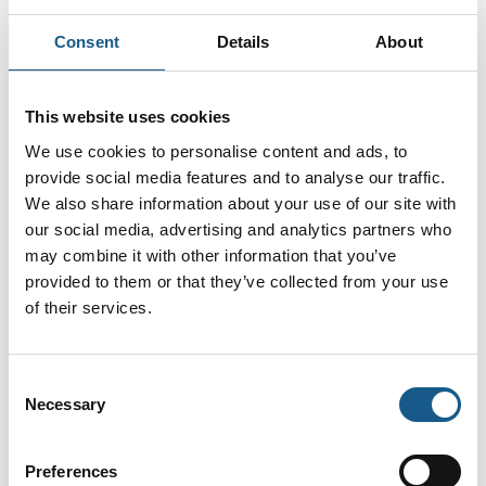
med at
Consent
Details
About
30. april 2026
| IMI
30. april 2026
| IMI
Revolution i
Når automation
emballage:
ikke kan vente
This website uses cookies
Præcision,
We use cookies to personalise content and ads, to
Hvorfor vente, når du
bæredygtighed
provide social media features and to analyse our traffic.
ikke behøver? I mange
og effektivitet
automationsprojekter er
We also share information about your use of our site with
tid, driftssikkerhed og
our social media, advertising and analytics partners who
Emballageindustrien er
fleksibilitet afgørende.
may combine it with other information that you’ve
under pres for at levere
Med kundetilpassede
provided to them or that they’ve collected from your use
højere præcision, lavere
ISO-cylindere, der kan
of their services.
ressourceforbrug og
leveres hurtigt, kan
mere effektive
OEM’er og maskinbyg
processer. Et eksempel
Consent
er samarbejdet mellem
Necessary
Selection
Opitz Packaging
Systems GmbH og IMI
Bahr, hvor
Preferences