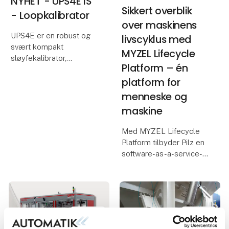
NYHET - UPS4E IS
Sikkert overblik
- Loopkalibrator
over maskinens
UPS4E er en robust og
livscyklus med
svært kompakt
MYZEL Lifecycle
sløyfekalibrator,
Platform – én
designet for
platform for
enhåndsbetjening. Den
er et uunnværlig verktøy
menneske og
for testing og
maskine
strømforsyning av
prosesskontrollsløyfer
Med MYZEL Lifecycle
og mA-enheter.
Platform tilbyder Pilz en
software-as-a-service-
Den er ideel
løsning, der
administrerer maskiner
og personale centralt.
Den digitale platform
hjælper produktions- og
sikkerhedsansvarlige