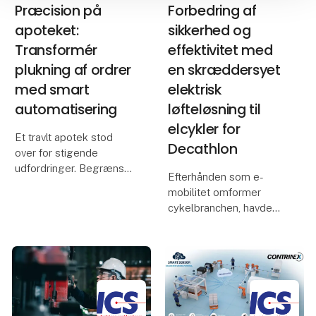
Præcision på
Forbedring af
apoteket:
sikkerhed og
Transformér
effektivitet med
plukning af ordrer
en skræddersyet
med smart
elektrisk
automatisering
løfteløsning til
elcykler for
Et travlt apotek stod
Decathlon
over for stigende
udfordringer. Begrænset
Efterhånden som e-
lagerplads, voksende
mobilitet omformer
kundebehov og et større
cykelbranchen, havde
varesortiment lagde et
Decathlon brug for en
betydeligt pres på
mere sikker og mere
teamet. Manuel
effektiv måde at
opbevaring og plukning
servicere stadig tungere
af ordrer v
elcykler og ladcykler i
virksomhedens