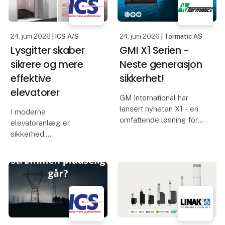
eliminate the dripping in
af applikationer på tværs
the 2nd. gen..
af brancher
24. juni 2026
| ICS A/S
24. juni 2026
| Tormatic AS
Lysgitter skaber
GMI X1 Serien -
sikrere og mere
Neste generasjon
effektive
sikkerhet!
elevatorer
GM International har
lansert nyheten X1 - en
I moderne
omfattende løsning for
elevatoranlæg er
grensesnitt mot
sikkerhed,
styresystemer. Den
driftssikkerhed og
består av et komplett
brugeroplevelse
utvalg av moduler – Ex-
vigtigere end
barrierer, galvaniske
nogensinde. Ét af de
isolatorer, omformere og
mest afgørende
sikke
komponenter i denne
udvikling er lysgitteret –
også kendt som et