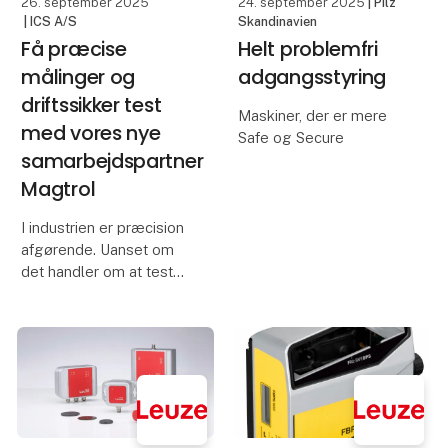
26. september 2025
24. september 2025
| Pilz
produk
| ICS A/S
Skandinavien
Få præcise
Helt problemfri
målinger og
adgangsstyring
driftssikker test
Maskiner, der er mere
med vores nye
Safe og Secure
samarbejdspartner
Som en del af en
Magtrol
opdatering af Heckerts
kompakte maskiner blev
I industrien er præcision
betjenings- og
afgørende. Uanset om
sikkerhedskonceptet
det handler om at teste
også gennemgået hos
elmotorer, måle
Starrag Heckert.
drejningsmoment i
Betjeningsfejl og
værktøjer eller overvåge
manipul
belastning og vægt i
løftesystemer, er det
afgørende med
måleudstyr, d