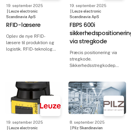
19. september 2025
19. september 2025
| Leuze electronic
| Leuze electronic
Scandinavia ApS
Scandinavia ApS
RFID-læsere
FBPS 600i
sikkerhedspositioneri
Oplev de nye RFID-
via stregkode
læsere til produktion og
logistik. RFID-teknologi
Præcis positionering via
fra Leuze sætter nye
stregkode.
standarder:
Sikkerhedsstregkodeposition
Den nye
FBPS 600i fra Leuze fås
produktportefølje
nu også med
tilbyder en bred vifte af
PROFIsafe-
RFID-læsere med
grænseflade. Dette gør
læseområder på op til 2
sikkerhedsfunktioner
m, Eth
særligt nemme at
implementere.
19. september 2025
8. september 2025
| Leuze electronic
| Pilz Skandinavien