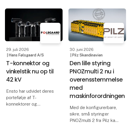
29. juli 2026
30. juni 2026
| Hans Følsgaard A/S
| Pilz Skandinavien
T-konnektor og
Den lille styring
vinkelstik nu op til
PNOZmulti 2 nu i
42 kV
overensstemmelse
med
Ensto har udvidet deres
maskinforordningen
portefølje af T-
konnektorer og
Med de konfigurerbare,
vinkelstik markant og
sikre, små styringer
kan nu tilbyde løsninger
PNOZmulti 2 fra Pilz kan
fra 24 kV og helt op til
brugerne nu
42 kV. Samtidig er serien