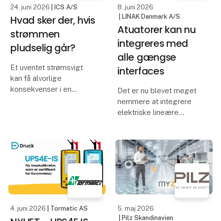
24. juni 2026
| ICS A/S
8. juni 2026
elevatorlysg
| LINAK Danmark A/S
Hvad sker der, hvis
Atuatorer kan nu
strømmen
integreres med
pludselig går?
alle gængse
Et uventet strømsvigt
interfaces
kan få alvorlige
konsekvenser i en
Det er nu blevet meget
moderne produktion.
nemmere at integrere
Maskiner stopper
elektriske lineære
øjeblikkeligt,
aktuatorer fra LINAK i din
igangværende
maskine. Vi taler nemlig
processer afbrydes, og
dit sprog!
værdifulde data kan gå
tabt. Resultatet kan være
Alle industrielle
produk
aktuatorer fra LINAK kan
nu integreres med alle
de gæ
4. juni 2026
| Tormatic AS
5. maj 2026
| Pilz Skandinavien