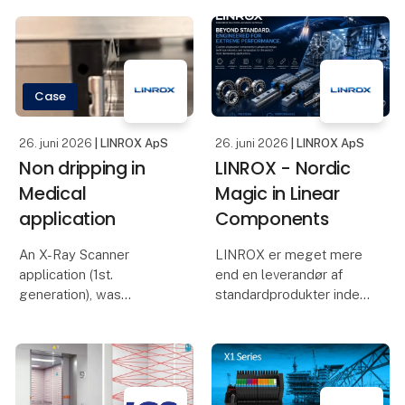
implementere kravene i
blevet komplet i
Maskinforordning (EU)
strømområderne 250 A,
2023/1230 (MR). EU-
630 A og
typegodkendelsescertifikatet
i henhold til artikel 25 b
Case
26. juni 2026
| LINROX ApS
26. juni 2026
| LINROX ApS
Non dripping in
LINROX - Nordic
Medical
Magic in Linear
application
Components
An X-Ray Scanner
LINROX er meget mere
application (1st.
end en leverandør af
generation), was
standardprodukter inden
dripping oil from the
for lineærteknik.
linear guideways
installed for vertical and
Med mere end 23 års
horizontal movements.
erfaring i industrien har vi
Customer needed to
været involveret i et utal