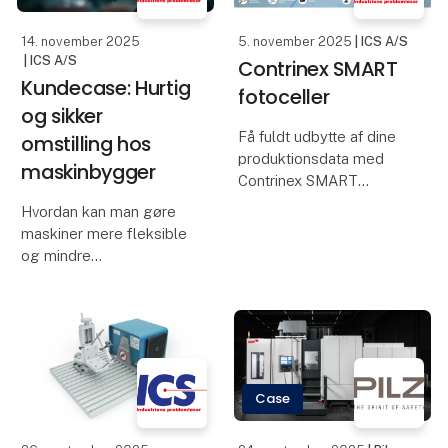
værksteder verden ov
14. november 2025
5. november 2025
| ICS A/S
| ICS A/S
Contrinex SMART
Kundecase: Hurtig
fotoceller
og sikker
Få fuldt udbytte af dine
omstilling hos
produktionsdata med
maskinbygger
Contrinex SMART
fotoceller
Hvordan kan man gøre
Contrinex SMART
maskiner mere fleksible
fotoceller giver dig mere
og mindre
end bare detektion. De
fejlbehæftede uden at
giver dig indsigt,
gå på kompromis med
præcision og fleksibilitet
driftssikkerheden? En
til dine process
dansk maskinbygger
stod med netop den
udfordring.
Case
Deres kunder ønskede