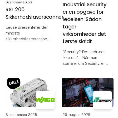
Scandinavia ApS
Industrial Security
RSL 200
er en opgave for
Sikkerhedslaserscanner
ledelsen: Sådan
tager
Leuze præsenterer den
virksomheder det
mindste
sikkerhedslaserscanner
første skridt
på markedet.
"Security? Det vedrører
Den nye, ultrakompakte
ikke os!" – Når man
RSL 200
spørger om Security, er
sikkerhedslaserscanner
det stadig det
fra Leuze beskytter
almindelige svar fra
maskiner, AGV´er og
maskinproducenter og -
robotter. Takket være
driftsansvarlige. "Det er
dens minimale
vores IT-afdeling, der
har ansvaret for Security
5. september 2025
26. august 2025