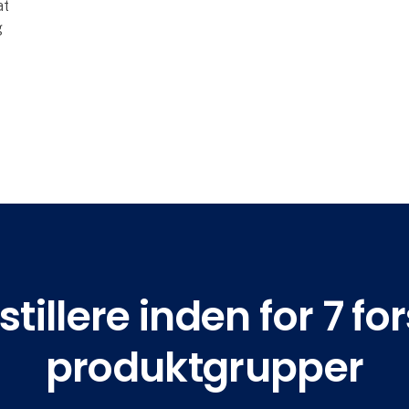
at
g
tillere inden for 7 for
produktgrupper