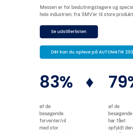
Messen er for beslutningstagere og special
hele industrien, fra SMV’er til store produ
Se udstillerlisten
Dét kan du opleve på AUTOMATIK 20
83%
♦
79
af de
af de
besøgende
besøgende
forventer/vil
har fået
med stor
opfyldt der