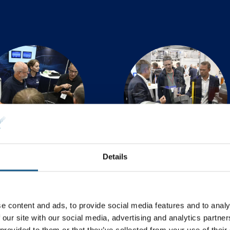
Details
eknisk automation
Motion & Drives
e content and ads, to provide social media features and to analy
 our site with our social media, advertising and analytics partn
 provided to them or that they’ve collected from your use of their