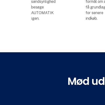
sandsynlighed
formål om 
besøge
få grundla
AUTOMATIK
for senere
igen.
indkøb.
Mød uds