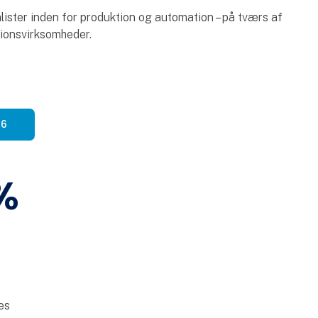
ister inden for produktion og automation – på tværs af
ktionsvirksomheder.
26
%
es